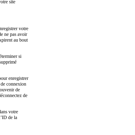
tre site
nregistrer votre
de ne pas avoir
xpirent au bout
éterminer si
 supprimé
our enregistrer
e de connexion
souvenir de
déconnectez de
dans votre
’ID de la