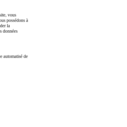
site, vous
nous possédons à
der la
es données
ce automatisé de