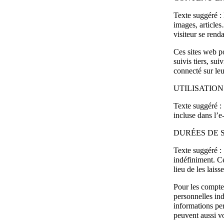
Texte suggéré :
images, article
visiteur se renda
Ces sites web po
suivis tiers, s
connecté sur leu
UTILISATIO
Texte suggéré :
incluse dans l’e-
DURÉES DE 
Texte suggéré :
indéfiniment. C
lieu de les laiss
Pour les comptes
personnelles ind
informations per
peuvent aussi vo