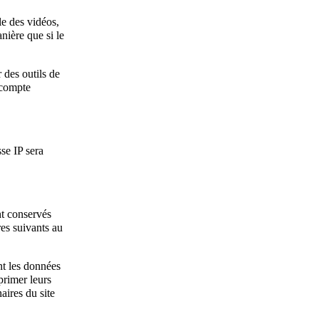
le des vidéos,
nière que si le
 des outils de
 compte
se IP sera
nt conservés
es suivants au
nt les données
primer leurs
aires du site