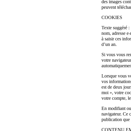
des images cont
peuvent téléchar
COOKIES
Texte suggéré :
nom, adresse e-m
à saisir ces inf
d’un an.
Si vous vous re
votre navigateur
automatiquement
Lorsque vous vo
vos information
est de deux jour
moi », votre co
votre compte, l
En modifiant ou
navigateur. Ce 
publication que 
CONTENU EM