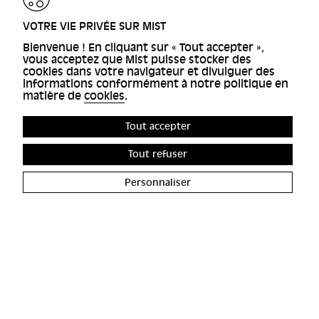
VOTRE VIE PRIVÉE SUR MIST
Bienvenue ! En cliquant sur « Tout accepter »,
vous acceptez que Mist puisse stocker des
cookies dans votre navigateur et divulguer des
informations conformément à notre politique en
matière de
cookies
.
Tout accepter
Tout refuser
Personnaliser
ACCESSIBILITÉ
FRANCE
GESTION DES COOKIES
4 RUE D'ENGHIEN, 75010
CRÉDITS
PARIS
CONTACT
© MIST, 2024
Politique de confidentialité
Politique des cookies